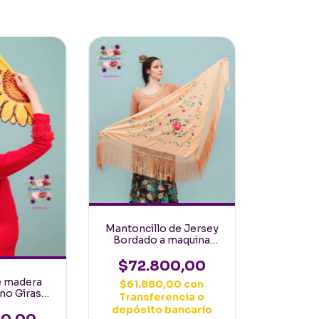
Mantoncillo de Jersey
Bordado a maquina
Español 160mt Beige
con flores multicolor
$72.800,00
e madera
$61.880,00
con
no Girasol
Transferencia o
la larga
depósito bancario