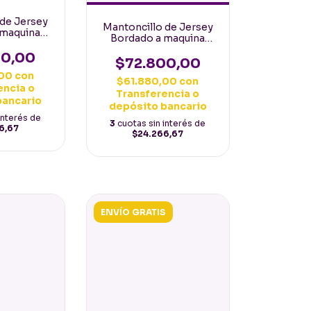
 de Jersey
Mantoncillo de Jersey
 maquina
Bordado a maquina
mt, fucsia
Español 160mt, violeta
 blancas
00,00
con flores negras
$72.800,00
,00
con
$61.880,00
con
encia o
Transferencia o
bancario
depósito bancario
interés de
3
cuotas sin interés de
6,67
$24.266,67
ENVÍO GRATIS