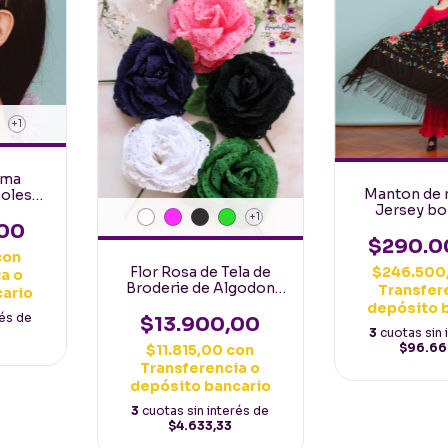
+1
ima
Manton de 
oles
Jersey bo
+1
maquina 
00
Grande 145
$290.0
con
flores Mu
$246.500
Flor Rosa de Tela de
a o
Broderie de Algodon
Transfer
cario
calado y bordado
depósito 
rés de
Grande con tallo y hojas
$13.900,00
3
cuotas sin 
$96.66
$11.815,00
con
Transferencia o
depósito bancario
3
cuotas sin interés de
$4.633,33