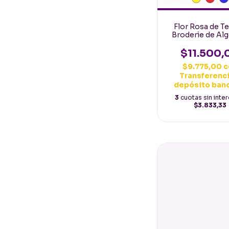
Flor Rosa de Te
Broderie de Al
calado y bordado
con tallo y h
$11.500,
$9.775,00
c
Transferenci
depósito ban
3
cuotas sin inte
$3.833,33