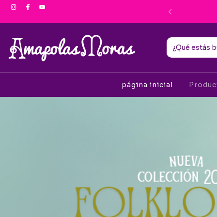
ento por Transferencia
página inicial
Produ