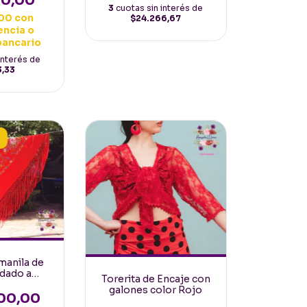
00,00
3
cuotas sin interés de
,00
con
$24.266,67
encia o
bancario
interés de
3,33
S
manila de
dado a
Torerita de Encaje con
añol 140mt
galones color Rojo
Multicolor
00,00