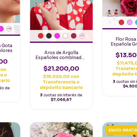
+6
+1
Flor Rosa
Española G
a Gota
tallo y 
olores
Aros de Argolla
$13.5
Españoles combinados
00
con aplique de metal y
$11.475
piedra
$21.200,00
Transfer
con
depósito 
a o
$18.020,00
con
cario
3
cuotas sin 
Transferencia o
$4.50
depósito bancario
rés de
3
cuotas sin interés de
$7.066,67
ENVÍO GRATI