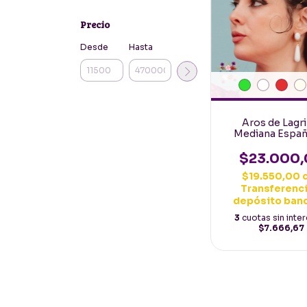
Precio
Desde
Hasta
Aros de Lagr
Mediana Españ
Clasicos
$23.000,
$19.550,00
Transferenci
depósito ban
3
cuotas sin inte
$7.666,67