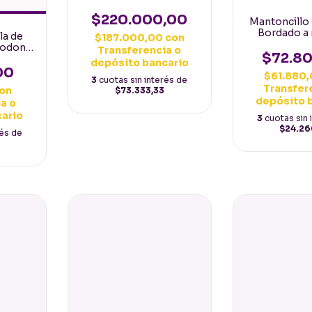
maquina Español
Mediano Negro flores
$220.000,00
Mantoncillo
blancas
Bordado a
la de
$187.000,00
con
Español 160
godon
Transferencia o
con flores
$72.8
 chica
depósito bancario
ojas
00
$61.880
3
cuotas sin interés de
Transfer
on
$73.333,33
depósito 
a o
cario
3
cuotas sin 
$24.26
rés de