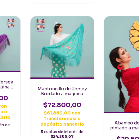
Jersey
uina
Mantoncillo de Jersey
ioleta
Bordado a maquina
icolor
,00
Español 160mt Verde
Agua con flores
$72.800,00
con
multicolor
a o
$61.880,00
con
cario
Transferencia o
Abanico d
depósito bancario
rés de
pintado a ma
3
cuotas sin interés de
23cm varil
$24.266,67