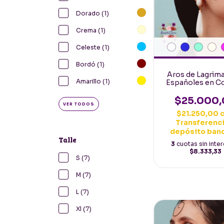
Dorado (1)
Crema (1)
Celeste (1)
Bordó (1)
Aros de Lagrim
Amarillo (1)
Españoles en C
$25.000,
VER TODOS
$21.250,00
Transferenci
depósito ban
Talle
3
cuotas sin inte
$8.333,33
S (7)
M (7)
L (7)
Xl (7)