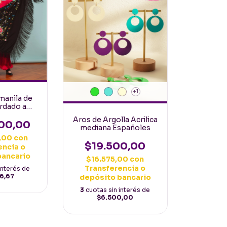
+1
manila de
rdado a
Español
Aros de Argolla Acrilica
cm Negro
00,00
mediana Españoles
lticolor
,00
con
$19.500,00
encia o
bancario
$16.575,00
con
Transferencia o
interés de
6,67
depósito bancario
3
cuotas sin interés de
$6.500,00