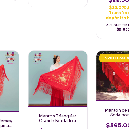
$29.5
$25.075
Transfer
depósito 
3
cuotas sin 
$9.83
ENVÍO GRATI
Manton de 
Seda bor
Manton Triangular
Maquina Esp
Grande Bordado a
Jersey
Rojo flores 
$395.0
Maquina Jersey 2mt
uina