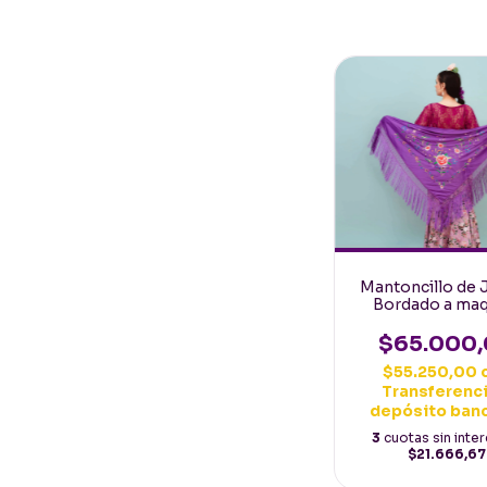
Mantoncillo de 
Bordado a maq
Español 160mt, v
con flores mult
$65.000
$55.250,00
Transferenci
depósito ban
3
cuotas sin inte
$21.666,67