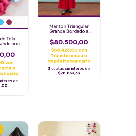
Manton Triangular
Grande Bordado a
Maquina Jersey 2mt
 de Tela
Español Negro bordado
$80.500,00
rande con
Rojo
hojas
$68.425,00
con
00,00
Transferencia o
depósito bancario
,00
con
encia o
3
cuotas sin interés de
bancario
$26.833,33
interés de
0,00
S