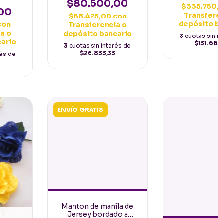
Español Rojo con flores
 Rojo
$80.500,00
$335.750
doradas
o
00
Transfer
$68.425,00
con
depósito 
con
Transferencia o
a o
depósito bancario
3
cuotas sin 
cario
$131.6
3
cuotas sin interés de
$26.833,33
rés de
ENVÍO GRATIS
Manton de manila de
Jersey bordado a