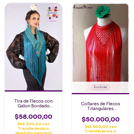
8 colores
Tira de Flecos con
Collares de Flecos
Galon Bordado
Triangulares
Anabella Turquesa con
Medianos con flecos
Lentejuelas Ancho
$58.000,00
largos PREVENTA
$50.000,00
$49.300,00
con
$42.500,00
con
Transferencia o
Transferencia o
depósito bancario