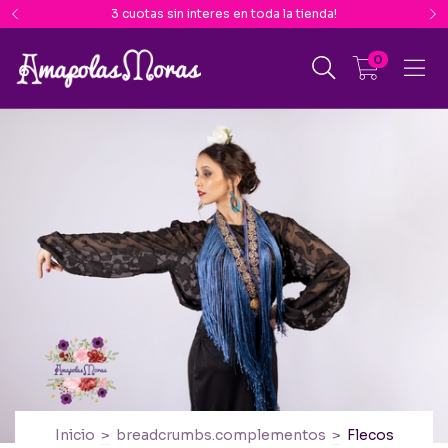
3 cuotas sin interes en toda la tienda!
0
Inicio
>
breadcrumbs.complementos
>
Flecos