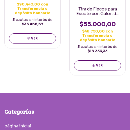
flecos 40cm
$90.440,00
con
Transferencia o
Tira de Flecos para
depósito bancario
Escote con Galon de
terciopelo Bordado y
3
cuotas sin interés de
Flecos Azul
$55.000,00
$35.466,67
$46.750,00
con
Transferencia o
VER
depósito bancario
3
cuotas sin interés de
$18.333,33
VER
Categorías
página inicial