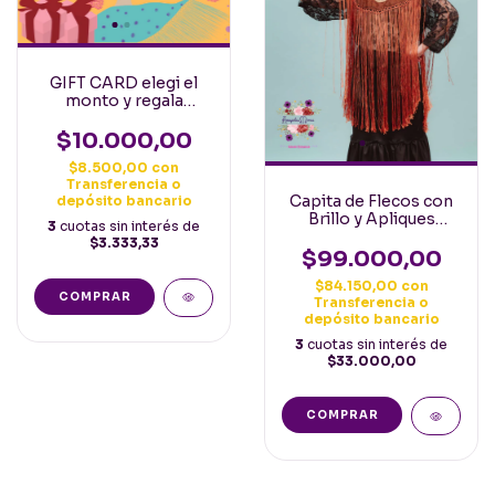
GIFT CARD elegi el
monto y regala
cositas flamencas!
$10.000,00
$8.500,00
con
Transferencia o
Capita de Flecos con
depósito bancario
Brillo y Apliques
3
cuotas sin interés de
bordados en Dorado y
$3.333,33
Ocre
$99.000,00
$84.150,00
con
COMPRAR
Transferencia o
depósito bancario
3
cuotas sin interés de
$33.000,00