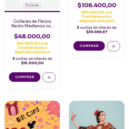
cuerpo. 1.80mt y
$106.400,00
8 colores
flecos 40cm
$90.440,00
con
Transferencia o
Collares de Flecos
depósito bancario
Recto Medianos con
3
cuotas sin interés de
flecos largos
$35.466,67
PREVENTA
$48.000,00
$40.800,00
con
Transferencia o
depósito bancario
3
cuotas sin interés de
$16.000,00
COMPRAR