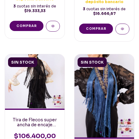
depósito bancario
3
cuotas sin interés de
3
cuotas sin interés de
$19.333,33
$16.666,67
COMPRAR
SIN STOCK
SIN STOCK
Tira de Flecos super
ancha de encaje
Negra para cruzar al
cuerpo. 1.80mt y
$106.400,00