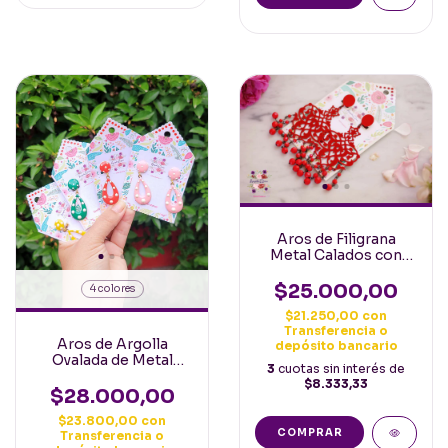
Aros de Filigrana
Metal Calados con
Borlas Rojos
Españoles
$25.000,00
4 colores
$21.250,00
con
Transferencia o
Aros de Argolla
depósito bancario
Ovalada de Metal
3
cuotas sin interés de
Esmaltado con
$8.333,33
Lunares Españoles
$28.000,00
$23.800,00
con
Transferencia o