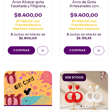
Aros Alcazar gota
Aros de Gota
Facetada y Filigrana
Artesanales con
varios Colores
Perlas Clasico varios
PREVENTA
Colores Preventa
$8.400,00
$9.400,00
$7.140,00
con
$7.990,00
con
Transferencia o
Transferencia o
depósito bancario
depósito bancario
3
cuotas sin interés de
3
cuotas sin interés de
$2.800,00
$3.133,33
COMPRAR
COMPRAR
SIN STOCK