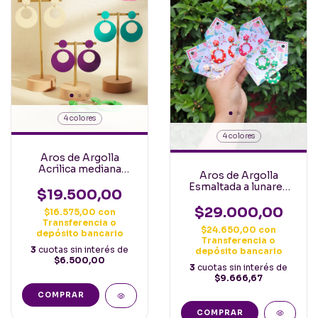
4 colores
4 colores
Aros de Argolla
Acrilica mediana
Aros de Argolla
Españoles
Esmaltada a lunares
$19.500,00
pequeños Españoles
$29.000,00
$16.575,00
con
Transferencia o
$24.650,00
con
depósito bancario
Transferencia o
3
cuotas sin interés de
depósito bancario
$6.500,00
3
cuotas sin interés de
$9.666,67
COMPRAR
COMPRAR