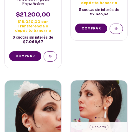
depósito bancario
Españoles
combinados con
3
cuotas sin interés de
aplique de metal y
$21.200,00
$7.333,33
piedra
$18.020,00
con
Transferencia o
depósito bancario
3
cuotas sin interés de
$7.066,67
COMPRAR
6 colores